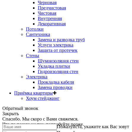
Черновая
Предчистовая
Чистовая
Внутренняя
Декоративная
Потолки
Сантехника
Замена и разводка труб
Услуги электрика
Защита от протечек
Стены
Шумоизоляция стен
Укладка плитки
Гидроизоляция стен
Электрика
Прокладка кабеля
Замена проводки
Приёмка квартиры
✚
Хоум стейджинг
Обратный звонок
Закрыть
Спасибо. Мы скоро с Вами свяжемся.
Что-то пошло не так, попробуйте позже.
Пожалуйста, укажите как Вас зовут