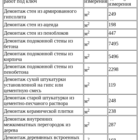
работ под ключ
измерения
измерения
Демонтаж стен из армированного
2
249
м
гипсолита
2
Демонтаж стен из ацеида
198
м
2
Демонтаж стен из пеноблоков
447
м
Демонтаж подоконной стены из
2
7495
м
бетона
Демонтаж подоконной стены из
2
5496
м
кирпича
Демонтаж подоконной стены из
2
2298
м
пенобетона
Демонтаж сухой штукатурки
2
установленной на гипс или
119
м
цементную смесь
Демонтаж старой штукатурки из
2
248
м
цементно-песчаного раствора
2
Демонтаж керамической плитки
238
м
Демонтаж внутренних
2
межкомнатных перегородок из
287
м
дерева
Демонтаж деревянных встроенных
2