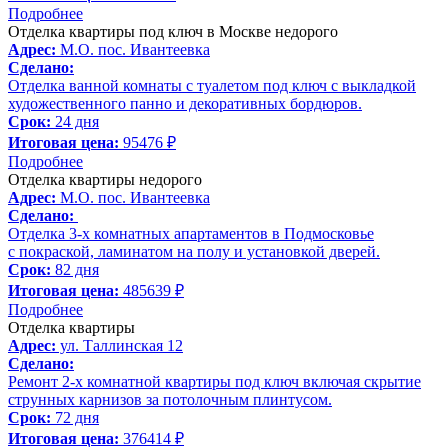
Подробнее
Отделка квартиры под ключ в Москве недорого
Адрес:
М.О. пос. Ивантеевка
Сделано:
Отделка ванной комнаты с туалетом под ключ с выкладкой
художественного панно и декоративных бордюров.
Срок:
24 дня
Итоговая цена:
95476 ₽
Подробнее
Отделка квартиры недорого
Адрес:
М.О. пос. Ивантеевка
Сделано:
Отделка 3-х комнатных апартаментов в Подмосковье
с покраской, ламинатом на полу и установкой дверей.
Срок:
82 дня
Итоговая цена:
485639 ₽
Подробнее
Отделка квартиры
Адрес:
ул. Таллинская 12
Сделано:
Ремонт 2-х комнатной квартиры под ключ включая скрытие
струнных карнизов за потолочным плинтусом.
Срок:
72 дня
Итоговая цена:
376414 ₽