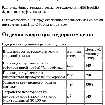
Равноудалённые алмазы в сегменте технологии Hilti Equidist
бурят с max эффективностью
Высокоэффективный труд обеспечивает совместимая со всеми
инструментами Hilti C4/36 Li-ion батарея
Отделка квартиры недорого - цены:
Недорогие отделочные работы под ключ
Цена руб./
Виды недорогих технологических
Единицы
единицу
операций под ключ
измерения
измерения
Прокладка труб вентиляции
п/м
349
гофрированной трубой "Спирафлекс"
Прокладка труб вентиляции
п/м
298
пластиковым прямоугольным коробом
Установка ревизионного люка на
1 ед
2295
потолке
Устройство перегородок из
2
пенобетонного (газосиликатного)
549
м
блока толщиной 80-100 мм.