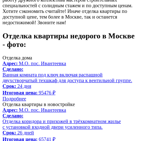
специальностей с солидным стажем и по доступным ценам.
Хотите сэкономить считайте! Иначе отделка квартиры по
доступной цене, тем более в Москве, так и останется
недостижимой! Звоните нам!
Отделка квартиры недорого в Москве
- фото:
Отделка дома
Адрес:
М.О. пос. Ивантеевка
Сделано:
Ванная комната под ключ включая распашной
двухстворчатый техшкаф для доступа к вентильной группе.
Срок:
24 дня
Итоговая цена:
95476 ₽
Подробнее
Отделка квартиры в новостройке
Адрес:
М.О. пос. Ивантеевка
Сделано:
Отделка коридора и прихожей в трёхкомнатном жилье
с установкой входной двери усиленного типа.
Срок:
26 дней
Итоговая цена:
65741 ₽