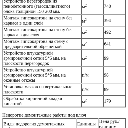
Устройство перегородок из
2
пенобетонного (газосиликатного)
748
м
блока толщиной 150-200 мм.
Монтаж гипсокартона на стену без
2
394
м
каркаса в один слой
Монтаж гипсокартона на стену без
2
492
м
каркаса в два слоя
Монтаж гипсокартона на стену с
2
641
м
предварительной обрешеткой
Устройство штукатурной
2
армировочной сетки 5*5 мм. на
99
м
плоскости перегородок
Устройство штукатурной
армировочной сетки 5*5 мм. на
п/м
98
оконные откосы
Установка маяков на вертикальные
п/м
89
плоскости
Обработка кирпичной кладки
2
179
м
кислотой
Недорогие демонтажные работы под ключ
Цена руб./
Виды недорогих демонтажных
Единицы
единицу