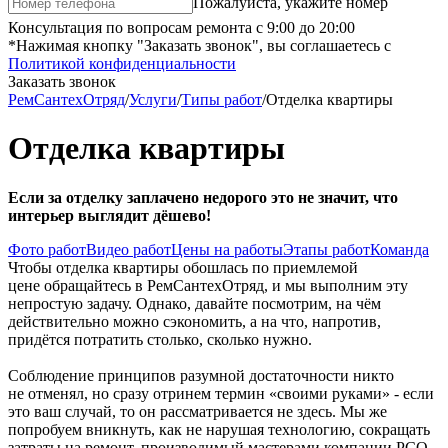
Пожалуйста, укажите номер
Консультация по вопросам ремонта с 9:00 до 20:00
*Нажимая кнопку "Заказать звонок", вы соглашаетесь с
Политикой конфиденциальности
Заказать звонок
РемСантехОтряд
/
Услуги
/
Типы работ
/
Отделка квартиры
Отделка квартиры
Если за отделку заплачено недорого это не значит, что
интерьер выглядит дёшево!
Фото работ
Видео работ
Цены на работы
Этапы работ
Команда
Чтобы отделка квартиры обошлась по приемлемой
цене обращайтесь в РемСантехОтряд, и мы выполним эту
непростую задачу. Однако, давайте посмотрим, на чём
действительно можно сэкономить, а на что, напротив,
придётся потратить столько, сколько нужно.
Соблюдение принципов разумной достаточности никто
не отменял, но сразу отринем термин «своими руками» - если
это ваш случай, то он рассматривается не здесь. Мы же
попробуем вникнуть, как не нарушая технологию, сокращать
затраты на ремонт, производимый мастерами компании РСО.