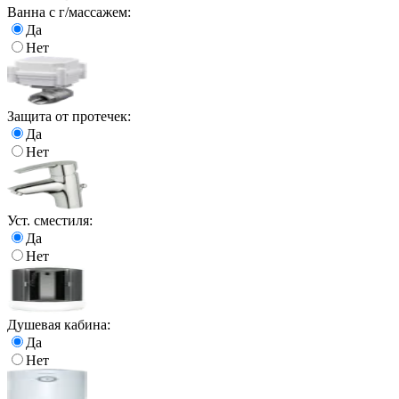
Ванна с г/массажем:
Да
Нет
Защита от протечек:
Да
Нет
Уст. сместиля:
Да
Нет
Душевая кабина:
Да
Нет