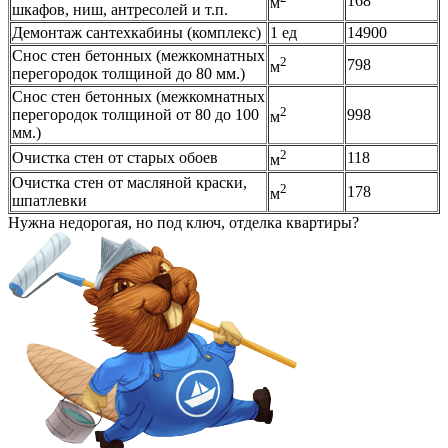
168
м
шкафов, ниш, антресолей и т.п.
Демонтаж сантехкабины (комплекс)
1 ед
14900
Снос стен бетонных (межкомнатных
2
798
м
перегородок толщиной до 80 мм.)
Снос стен бетонных (межкомнатных
2
перегородок толщиной от 80 до 100
998
м
мм.)
2
Очистка стен от старых обоев
118
м
Очистка стен от масляной краски,
2
178
м
шпатлевки
Нужна недорогая, но под ключ, отделка квартиры?