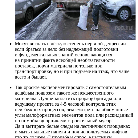
Могут вогнать в лёгкую степень нервной депрессии
если браться за дело без надлежащей подготовки
и фундаментальных знаний основывающихся
на принятии факта всеобщей необязательности
поставок, порчи материала не только при
транспортировке, но и при подъёме на этаж, что чаще
всего и бывает.
Так бросьте экспериментировать с самостоятельным
дешёвым подвозом такого же некачественного
материала. Лучше заплатить прорабу бригады или
ведущему проекта за 4-5 часовой контроль этих
неизбежных процессов, чем смотреть на обломанные
углы малоформатных элементов пола или раскиданный
по помойке дворниками строительный мусор.
Да и вытирать белые следы на лестничных площадках
и мыть пыльные панели и пол используемых лифтов
кто-то должен. С прораба и спрос, а частники,