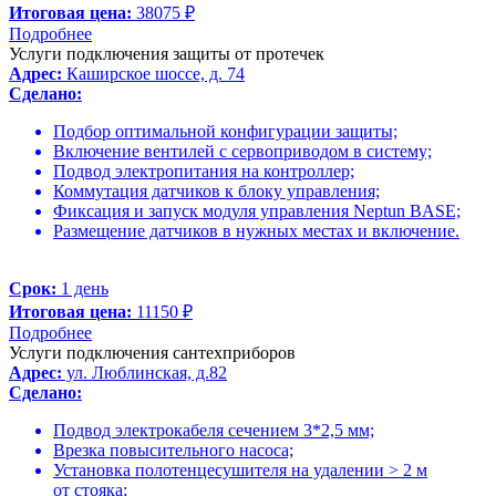
Итоговая цена:
38075 ₽
Подробнее
Услуги подключения защиты от протечек
Адрес:
Каширское шоссе, д. 74
Сделано:
Подбор оптимальной конфигурации защиты;
Включение вентилей с сервоприводом в систему;
Подвод электропитания на контроллер;
Коммутация датчиков к блоку управления;
Фиксация и запуск модуля управления Neptun BASE;
Размещение датчиков в нужных местах и включение.
Срок:
1 день
Итоговая цена:
11150 ₽
Подробнее
Услуги подключения сантехприборов
Адрес:
ул. Люблинская, д.82
Сделано:
Подвод электрокабеля сечением 3*2,5 мм;
Врезка повысительного насоса;
Установка полотенцесушителя на удалении > 2 м
от стояка;