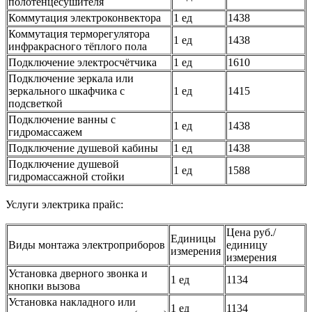
полотенцесушителя
Коммутация электроконвектора
1 ед
1438
Коммутация терморегулятора
1 ед
1438
инфракрасного тёплого пола
Подключение электросчётчика
1 ед
1610
Подключение зеркала или
зеркального шкафчика с
1 ед
1415
подсветкой
Подключение ванны с
1 ед
1438
гидромассажем
Подключение душевой кабины
1 ед
1438
Подключение душевой
1 ед
1588
гидромассажной стойки
Услуги электрика прайс:
Цена руб./
Единицы
Виды монтажа электроприборов
единицу
измерения
измерения
Установка дверного звонка и
1 ед
1134
кнопки вызова
Установка накладного или
1 ед
1134