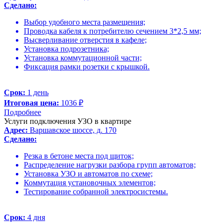
Сделано:
Выбор удобного места размещения;
Проводка кабеля к потребителю сечением 3*2,5 мм;
Высверливание отверстия в кафеле;
Установка подрозетника;
Установка коммутационной части;
Фиксация рамки розетки с крышкой.
Срок:
1 день
Итоговая цена:
1036 ₽
Подробнее
Услуги подключения УЗО в квартире
Адрес:
Варшавское шоссе, д. 170
Сделано:
Резка в бетоне места под щиток;
Распределение нагрузки разбора групп автоматов;
Установка УЗО и автоматов по схеме;
Коммутация установочных элементов;
Тестирование собранной электросистемы.
Срок:
4 дня