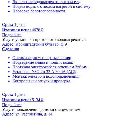
Включение водонагревателя в эл/сеть;
Подача воды, с отводом нагретой в систему;
Проверка работоспособности.
Срок:
1 день
Итоговая цена:
4678 ₽
Подробнее
Услуги установки проточного водонагревателя
Адрес:
Кронштадтский бульвар, д. 9
Сделано:
Оптимизация места размещения;
Подведение слива и подачи воды;
Протяжка электрокабеля сечением 3*6 мм;
Установка УЗО 2п 32 А 30mА (АС);
Монтаж электро и водоподключения;
Контрольный запуск и проверка.
Срок:
1 день
Итоговая цена:
5134 ₽
Подробнее
Услуги подключения розетки с заземлением
Адрес:
ул. Расплетина, д. 14