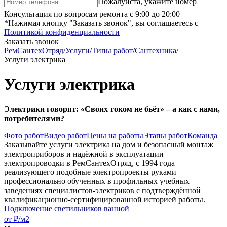
Пожалуйста, укажите номер
Консультация по вопросам ремонта с 9:00 до 20:00
*Нажимая кнопку "Заказать звонок", вы соглашаетесь с
Политикой конфиденциальности
Заказать звонок
РемСантехОтряд
/
Услуги
/
Типы работ
/
Сантехника
/
Услуги электрика
Услуги электрика
Электрики говорят: «Своих током не бьёт» – а как с нами,
потребителями?
Фото работ
Видео работ
Цены на работы
Этапы работ
Команда
Заказывайте услуги электрика на дом и безопасный монтаж
электроприборов и надёжной в эксплуатации
электропроводки в РемСантехОтряд, с 1994 года
реализующего подобные электропроекты руками
профессионально обученных в профильных учебных
заведениях специалистов-электриков с подтверждённой
квалификационно-сертифицированной историей работы.
Подключение светильников ванной
от ₽/м2