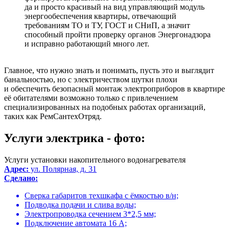
да и просто красивый на вид управляющий модуль
энергообеспечения квартиры, отвечающий
требованиям ТО и ТУ, ГОСТ и СНиП, а значит
способный пройти проверку органов Энергонадзора
и исправно работающий много лет.
Главное, что нужно знать и понимать, пусть это и выглядит
банальностью, но с электричеством шутки плохи
и обеспечить безопасный монтаж электроприборов в квартире
её обитателями возможно только с привлечением
специализированных на подобных работах организаций,
таких как РемСантехОтряд.
Услуги электрика - фото:
Услуги установки накопительного водонагревателя
Адрес:
ул. Полярная, д. 31
Сделано:
Сверка габаритов техшкафа с ёмкостью в/н;
Подводка подачи и слива воды;
Электропроводка сечением 3*2,5 мм;
Подключение автомата 16 А;