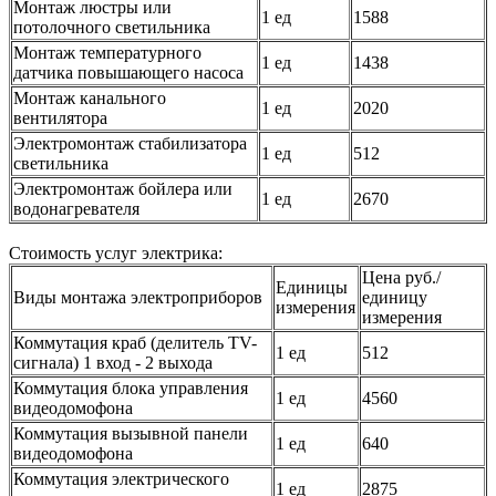
Монтаж люстры или
1 ед
1588
потолочного светильника
Монтаж температурного
1 ед
1438
датчика повышающего насоса
Монтаж канального
1 ед
2020
вентилятора
Электромонтаж стабилизатора
1 ед
512
светильника
Электромонтаж бойлера или
1 ед
2670
водонагревателя
Стоимость услуг электрика:
Цена руб./
Единицы
Виды монтажа электроприборов
единицу
измерения
измерения
Коммутация краб (делитель TV-
1 ед
512
сигнала) 1 вход - 2 выхода
Коммутация блока управления
1 ед
4560
видеодомофона
Коммутация вызывной панели
1 ед
640
видеодомофона
Коммутация электрического
1 ед
2875