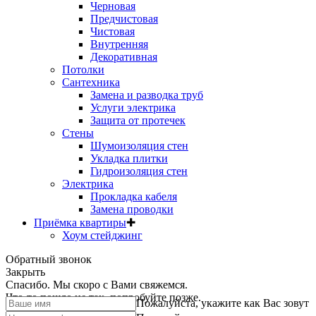
Черновая
Предчистовая
Чистовая
Внутренняя
Декоративная
Потолки
Сантехника
Замена и разводка труб
Услуги электрика
Защита от протечек
Стены
Шумоизоляция стен
Укладка плитки
Гидроизоляция стен
Электрика
Прокладка кабеля
Замена проводки
Приёмка квартиры
✚
Хоум стейджинг
Обратный звонок
Закрыть
Спасибо. Мы скоро с Вами свяжемся.
Что-то пошло не так, попробуйте позже.
Пожалуйста, укажите как Вас зовут