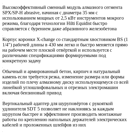
Высокоэффективный сменный модуль алмазного сегмента
SPX/SP-H abrasive, начиная с диаметра 35 мм с
использованием мощных от 2,5 кВт инструментов мокрого
режима, благодаря технологии Hilti Equidist быстро
справляется с бурением даже абразивного железобетона
Корпус коронки X-сhange со стандартным хвостовиком BS (1
1/4") рабочей длины в 430 мм легко и быстро меняется прямо
на рабочем месте плоской отвёрткой и используется с
различными спецификациями формируемыми под
конкретную задачу
Обычный и армированный бетон, кирпич и натуральный
камень если требуется резка, изменение размера или формы
изделий по плечу алмазному диску использующемуся со всей
линейкой углошлифовальных и отрезных электромашин
включая бензиновый привод
Вертикальный адаптер для шуруповёртов с рукояткой
удлинителя SDT 5 позволяет не наклоняясь за каждым
шурупом быстрее и эффективнее производить монтажные
работы по креплению напольных держателей электрических
кабелей и проложенных шлейфов из них