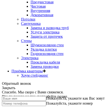
Предчистовая
Чистовая
Внутренняя
Декоративная
Потолки
Сантехника
Замена и разводка труб
Услуги электрика
Защита от протечек
Стены
Шумоизоляция стен
Укладка плитки
Гидроизоляция стен
Электрика
Прокладка кабеля
Замена проводки
Приёмка квартиры
✚
Хоум стейджинг
Обратный звонок
Закрыть
Спасибо. Мы скоро с Вами свяжемся.
Что-то пошло не так, попробуйте позже.
Пожалуйста, укажите как Вас зовут
Пожалуйста, укажите номер