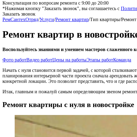
Консультация по вопросам ремонта с 9:00 до 20:00
*Нажимая кнопку "Заказать звонок", вы соглашаетесь с
Полити
Заказать звонок
РемСантехОтряд
/
Услуги
/
Ремонт квартир
/
Тип квартиры
/
Ремонт
Ремонт квартир в новостройк
Воспользуйтесь знаниями и умением мастеров слаженного 
Фото работ
Видео работ
Цены на работы
Этапы работ
Команда
Начать с нуля становится первой задачей, с которой сталкива
планирования интерьерной части проекта сначала арендовать 
конкретной локации. Это позволит представить, что и где ра
Итак, главным и пожалуй самым определяющим звеном ремонта 
Ремонт квартиры с нуля в новостройке