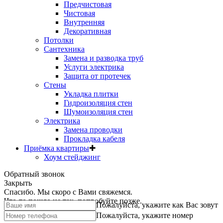
Предчистовая
Чистовая
Внутренняя
Декоративная
Потолки
Сантехника
Замена и разводка труб
Услуги электрика
Защита от протечек
Стены
Укладка плитки
Гидроизоляция стен
Шумоизоляция стен
Электрика
Замена проводки
Прокладка кабеля
Приёмка квартиры
✚
Хоум стейджинг
Обратный звонок
Закрыть
Спасибо. Мы скоро с Вами свяжемся.
Что-то пошло не так, попробуйте позже.
Пожалуйста, укажите как Вас зовут
Пожалуйста, укажите номер