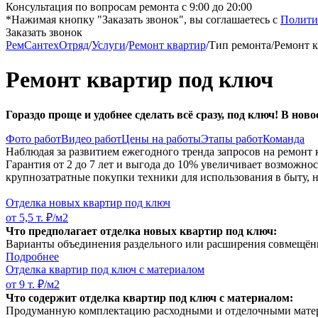
Консультация по вопросам ремонта с 9:00 до 20:00
*Нажимая кнопку "Заказать звонок", вы соглашаетесь с
Полити
Заказать звонок
РемСантехОтряд
/
Услуги
/
Ремонт квартир
/
Тип ремонта
/
Ремонт к
Ремонт квартир под ключ
Гораздо проще и удобнее сделать всё сразу, под ключ! В но
Фото работ
Видео работ
Цены на работы
Этапы работ
Команда
Наблюдая за развитием ежегодного тренда запросов на ремонт
Гарантия от 2 до 7 лет и выгода до 10% увеличивает возможно
крупнозатратные покупки техники для использования в быту, 
Отделка новых квартир под ключ
от 5,5 т. ₽/м2
Что предполагает отделка новых квартир под ключ:
Варианты объединения раздельного или расширения совмещён
Подробнее
Отделка квартир под ключ с материалом
от 9 т. ₽/м2
Что содержит отделка квартир под ключ с материалом:
Продуманную комплектацию расходными и отделочными материа