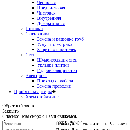
Черновая
Предчистовая
Чистовая
Внутренняя
Декоративная
Потолки
Сантехника
Замена и разводка труб
Услуги электрика
Защита от протечек
Стены
Шумоизоляция стен
Укладка плитки
Гидроизоляция стен
Электрика
Прокладка кабеля
Замена проводки
Приёмка квартиры
✚
Хоум стейджинг
Обратный звонок
Закрыть
Спасибо. Мы скоро с Вами свяжемся.
Что-то пошло не так, попробуйте позже.
Пожалуйста, укажите как Вас зовут
Пожалуйста, укажите номер