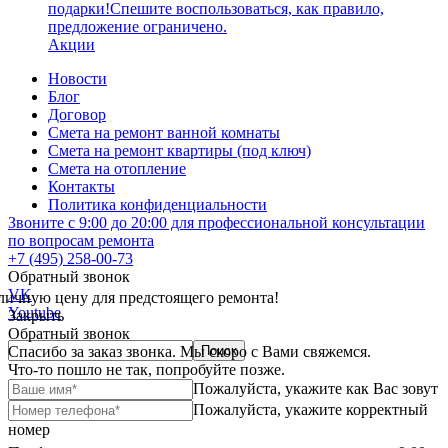
подарки!Спешите воспользоваться, как правило,
предложение ограничено.
Акции
Новости
Блог
Договор
Смета на ремонт ванной комнаты
Смета на ремонт квартиры (под ключ)
Смета на отопление
Контакты
Политика конфиденциальности
Звоните с 9:00 до 20:00 для профессиональной консультации
по вопросам ремонта
+7 (495) 258-00-73
Обратный звонок
VK
личную цену для предстоящего ремонта!
Youtube
Закрыть
Обратный звонок
Спасибо за заказ звонка. Мы скоро с Вами свяжемся.
Что-то пошло не так, попробуйте позже.
Пожалуйста, укажите как Вас зовут
Пожалуйста, укажите корректный
номер