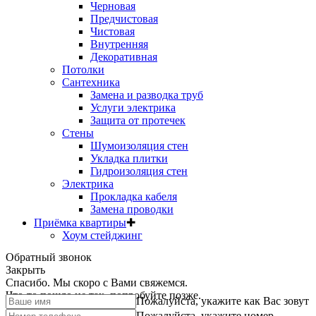
Черновая
Предчистовая
Чистовая
Внутренняя
Декоративная
Потолки
Сантехника
Замена и разводка труб
Услуги электрика
Защита от протечек
Стены
Шумоизоляция стен
Укладка плитки
Гидроизоляция стен
Электрика
Прокладка кабеля
Замена проводки
Приёмка квартиры
✚
Хоум стейджинг
Обратный звонок
Закрыть
Спасибо. Мы скоро с Вами свяжемся.
Что-то пошло не так, попробуйте позже.
Пожалуйста, укажите как Вас зовут
Пожалуйста, укажите номер