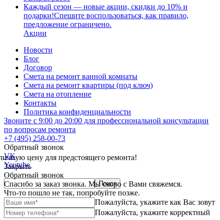
Каждый сезон — новые акции, скидки до 10% и
подарки!Спешите воспользоваться, как правило,
предложение ограничено.
Акции
Новости
Блог
Договор
Смета на ремонт ванной комнаты
Смета на ремонт квартиры (под ключ)
Смета на отопление
Контакты
Политика конфиденциальности
Звоните с 9:00 до 20:00 для профессиональной консультации
по вопросам ремонта
+7 (495) 258-00-73
Обратный звонок
VK
личную цену для предстоящего ремонта!
Youtube
Закрыть
Обратный звонок
Спасибо за заказ звонка. Мы скоро с Вами свяжемся.
Что-то пошло не так, попробуйте позже.
Пожалуйста, укажите как Вас зовут
Пожалуйста, укажите корректный