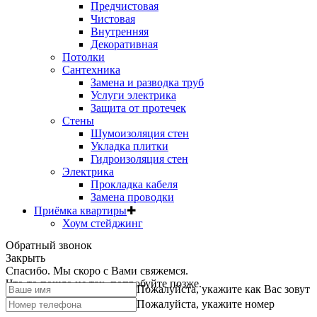
Предчистовая
Чистовая
Внутренняя
Декоративная
Потолки
Сантехника
Замена и разводка труб
Услуги электрика
Защита от протечек
Стены
Шумоизоляция стен
Укладка плитки
Гидроизоляция стен
Электрика
Прокладка кабеля
Замена проводки
Приёмка квартиры
✚
Хоум стейджинг
Обратный звонок
Закрыть
Спасибо. Мы скоро с Вами свяжемся.
Что-то пошло не так, попробуйте позже.
Пожалуйста, укажите как Вас зовут
Пожалуйста, укажите номер