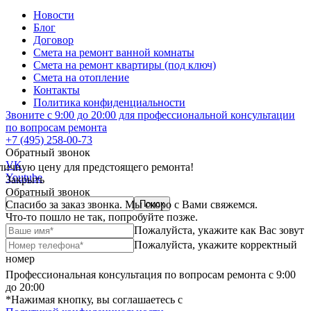
Новости
Блог
Договор
Смета на ремонт ванной комнаты
Смета на ремонт квартиры (под ключ)
Смета на отопление
Контакты
Политика конфиденциальности
Звоните с 9:00 до 20:00 для профессиональной консультации
по вопросам ремонта
+7 (495) 258-00-73
Обратный звонок
VK
личную цену для предстоящего ремонта!
Youtube
Закрыть
Обратный звонок
Спасибо за заказ звонка. Мы скоро с Вами свяжемся.
Что-то пошло не так, попробуйте позже.
Пожалуйста, укажите как Вас зовут
Пожалуйста, укажите корректный
номер
Профессиональная консультация по вопросам ремонта с 9:00
до 20:00
*Нажимая кнопку, вы соглашаетесь с