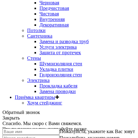
Черновая
Предчистовая
Чистовая
Внутренняя
Декоративная
Потолки
Сантехника
Замена и разводка труб
Услуги электрика
Защита от протечек
Стены
Шумоизоляция стен
Укладка плитки
Гидроизоляция стен
Электрика
Прокладка кабеля
Замена проводки
Приёмка квартиры
✚
Хоум стейджинг
Обратный звонок
Закрыть
Спасибо. Мы скоро с Вами свяжемся.
Что-то пошло не так, попробуйте позже.
Пожалуйста, укажите как Вас зовут
Пожалуйста, укажите номер