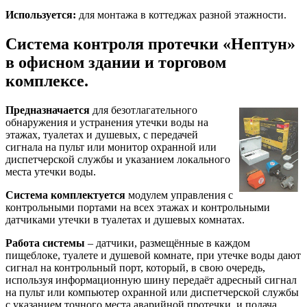
Используется:
для монтажа в коттеджах разной этажности.
Система контроля протечки «Нептун»
в офисном здании и торговом
комплексе.
Предназначается
для безотлагательного
обнаружения и устранения утечки воды на
этажах, туалетах и душевых, с передачей
сигнала на пульт или монитор охранной или
диспетчерской службы и указанием локального
места утечки воды.
Система комплектуется
модулем управления с
контрольными портами на всех этажах и контрольными
датчиками утечки в туалетах и душевых комнатах.
Работа системы
– датчики, размещённые в каждом
пищеблоке, туалете и душевой комнате, при утечке воды дают
сигнал на контрольный порт, который, в свою очередь,
используя информационную шину передаёт адресный сигнал
на пульт или компьютер охранной или диспетчерской службы
с указанием точного места аварийной протечки, и подача