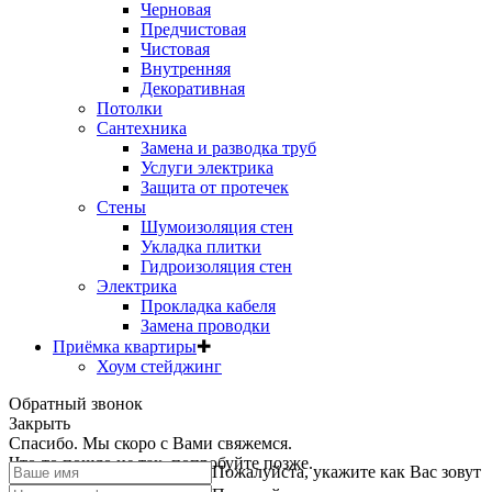
Черновая
Предчистовая
Чистовая
Внутренняя
Декоративная
Потолки
Сантехника
Замена и разводка труб
Услуги электрика
Защита от протечек
Стены
Шумоизоляция стен
Укладка плитки
Гидроизоляция стен
Электрика
Прокладка кабеля
Замена проводки
Приёмка квартиры
✚
Хоум стейджинг
Обратный звонок
Закрыть
Спасибо. Мы скоро с Вами свяжемся.
Что-то пошло не так, попробуйте позже.
Пожалуйста, укажите как Вас зовут