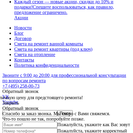
Каждый сезон — новые акции, скидки до 10% и
подарки!Спешите воспользоваться, как правило,
предложение ограничено.
Акции
Новости
Блог
Договор
Смета на ремонт ванной комнаты
Смета на ремонт квартиры (под ключ)
Смета на отопление
Контакты
Политика конфиденциальности
Звоните с 9:00 до 20:00 для профессиональной консультации
по вопросам ремонта
+7 (495) 258-00-73
Обратный звонок
VK
личную цену для предстоящего ремонта!
Youtube
Закрыть
Обратный звонок
Спасибо за заказ звонка. Мы скоро с Вами свяжемся.
Что-то пошло не так, попробуйте позже.
Пожалуйста, укажите как Вас зовут
Пожалуйста, укажите корректный