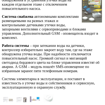
обнаружения и устранения утечки воды на
каждом отдельном этаже с отключением
повысительного насоса.
Система снабжена
автономными комплектами
размещаемыми на разных этажах и
контрольными датчиками утечки воды,
запорными вентилями с сервоприводами и блоками
управления. Дополнительный GSM - оповещатель входит в
комплект.
Работа системы
– при затекании воды на датчики,
контроллер избирательно закроет воду там, где на этаже
обнаружена утечка воды. При надобности отключается
повысительный насос. Громкий сигнал и мигающий
светодиод бордового цвета на блоке управления известят об
аварии. А GSM – модуль пошлёт SMS-оповещение по
избранным заранее пяти телефонным номерам.
Система элементарна в эксплуатации, и поставит в
известность о утечке воды и собственников и сервисную,
эксплуатационную и охранную службу.